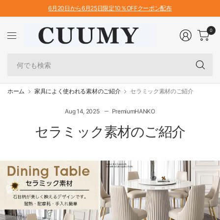
6月20日から6月25日限定10％OFFクーポン配布
0
何
で
も
検
ホーム
家具によく使われる素材のご紹介
セラミック素材のご紹介
索
Aug 14, 2025
PremiumHANKO
セラミック素材のご紹介