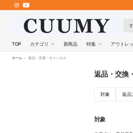
何
で
も
検
TOP
カテゴリ
新商品
特集
アウトレ
索
ホーム
返品・交換・キャンセル
返品・交換
対象
返品
対象