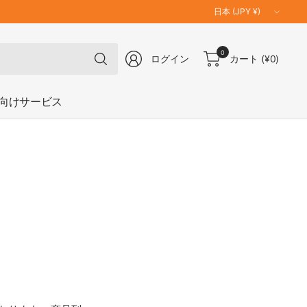
国
／
地
何
0
域
ログイン
カート
(¥0)
で
を
も
更
検
向けサービス
新
索