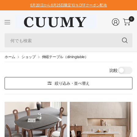
6月20日から6月25日限定10％OFFクーポン配布
0
何
で
も
検
ホーム
ショップ
伸縮テーブル（diningtable）
索
比較
絞り込み・並べ替え