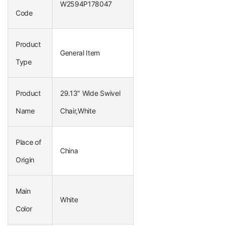
W2594P178047
Code
Product
General Item
Type
Product
29.13" Wide Swivel
Name
Chair,White
Place of
China
Origin
Main
White
Color