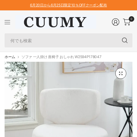
6月20日から6月25日限定10％OFFクーポン配布
0
何
で
も
検
ホーム
ソファ 一人掛け 座椅子 おしゃれ W2594P178047
索