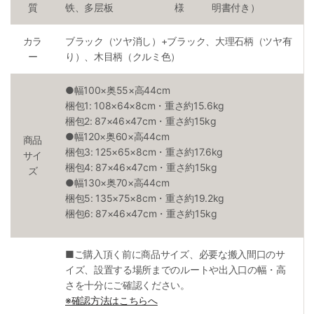
質
铁、多层板
様
明書付き）
カラ
ブラック（ツヤ消し）+ブラック、大理石柄（ツヤ有
ー
り）、木目柄（クルミ色）
●幅100×奥55×高44cm
梱包1: 108×64×8cm・重さ約15.6kg
梱包2: 87×46×47cm・重さ約15kg
●幅120×奥60×高44cm
商品
梱包3: 125×65×8cm・重さ約17.6kg
サイ
梱包4: 87×46×47cm・重さ約15kg
ズ
●幅130×奥70×高44cm
梱包5: 135×75×8cm・重さ約19.2kg
梱包6: 87×46×47cm・重さ約15kg
■ご購入頂く前に商品サイズ、必要な搬入間口のサ
イズ、設置する場所までのルートや出入口の幅・高
さを十分にご確認ください。
※確認方法はこちらへ