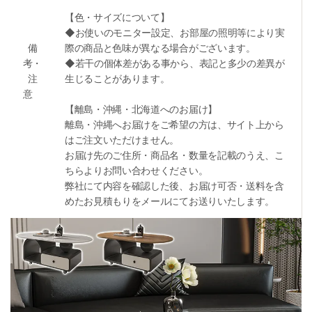
【色・サイズについて】
◆お使いのモニター設定、お部屋の照明等により実
備
際の商品と色味が異なる場合がございます。
考・
◆若干の個体差がある事から、表記と多少の差異が
注
生じることがあります。
意
【離島・沖縄・北海道へのお届け】
離島・沖縄へお届けをご希望の方は、サイト上から
はご注文いただけません。
お届け先のご住所・商品名・数量を記載のうえ、こ
ちらよりお問い合わせください。
弊社にて内容を確認した後、お届け可否・送料を含
めたお見積もりをメールにてお送りいたします。