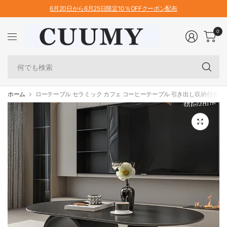
6月20日から6月25日限定10％OFFクーポン配布
0
何
で
も
検
ホーム
ローテーブル セラミック カフェ コーヒーテーブル 引き出し収納付き かわい
索