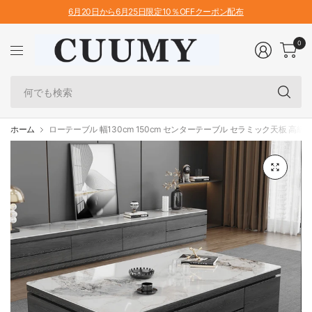
6月20日から6月25日限定10％OFFクーポン配布
0
何
で
も
検
ホーム
ローテーブル 幅130cm 150cm センターテーブル セラミック天板 高級感 fa
索