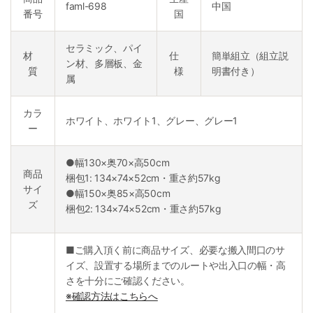
faml-698
中国
番号
国
セラミック、パイ
材
仕
簡単組立（組立説
ン材、多層板、金
質
様
明書付き）
属
カラ
ホワイト、ホワイト1、グレー、グレー1
ー
●幅130×奥70×高50cm
商品
梱包1: 134×74×52cm・重さ約57kg
サイ
●幅150×奥85×高50cm
ズ
梱包2: 134×74×52cm・重さ約57kg
■ご購入頂く前に商品サイズ、必要な搬入間口のサ
イズ、設置する場所までのルートや出入口の幅・高
さを十分にご確認ください。
※確認方法はこちらへ