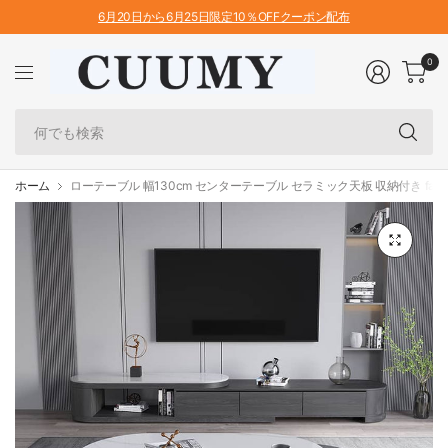
6月20日から6月25日限定10％OFFクーポン配布
0
何
で
も
検
ホーム
ローテーブル 幅130cm センターテーブル セラミック天板 収納付き faml-
索