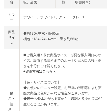
質
板、金属
様
明書付き）
カラ
ホワイト、ホワイト1、グレー、グレー1
ー
商品
●幅130×奥70×高40cm
サイ
梱包1: 134×74×42cm・重さ約55kg
ズ
■ご購入頂く前に商品サイズ、必要な搬入間口のサ
イズ、設置する場所までのルートや出入口の幅・高
さを十分にご確認ください。
※確認方法はこちらへ
【色・サイズについて】
◆お使いのモニター設定、お部屋の照明等により実
備
際の商品と色味が異なる場合がございます。
考・
◆若干の個体差がある事から、表記と多少の差異が
注
生じることがあります。
意