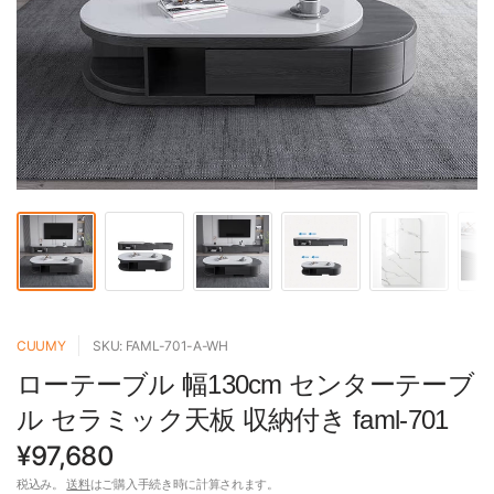
CUUMY
SKU: FAML-701-A-WH
ローテーブル 幅130cm センターテーブ
ル セラミック天板 収納付き faml-701
¥97,680
税込み。
送料
はご購入手続き時に計算されます。