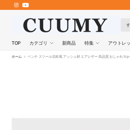
何
で
も
検
TOP
カテゴリ
新商品
特集
アウトレ
索
ホーム
ベンチ スツール北欧風 アッシュ材 エアレザー 高品質 おしゃれ fcp-