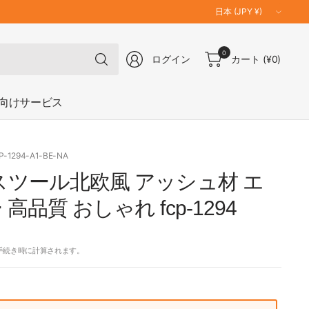
国
／
地
何
0
域
ログイン
カート
(¥0)
で
を
も
更
検
向けサービス
新
索
P-1294-A1-BE-NA
スツール北欧風 アッシュ材 エ
高品質 おしゃれ fcp-1294
手続き時に計算されます。