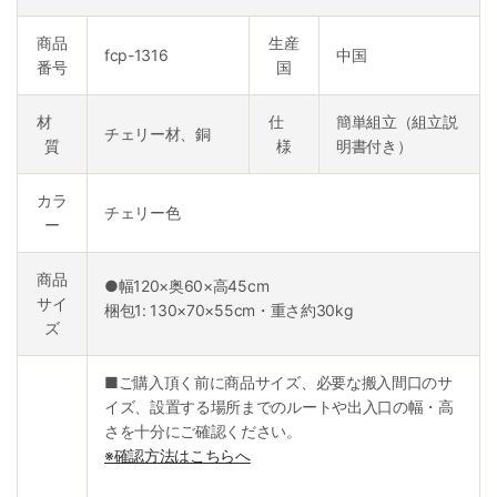
商品
生産
fcp-1316
中国
番号
国
材
仕
簡単組立（組立説
チェリー材、銅
質
様
明書付き）
カラ
チェリー色
ー
商品
●幅120×奥60×高45cm
サイ
梱包1: 130×70×55cm・重さ約30kg
ズ
■ご購入頂く前に商品サイズ、必要な搬入間口のサ
イズ、設置する場所までのルートや出入口の幅・高
さを十分にご確認ください。
※確認方法はこちらへ