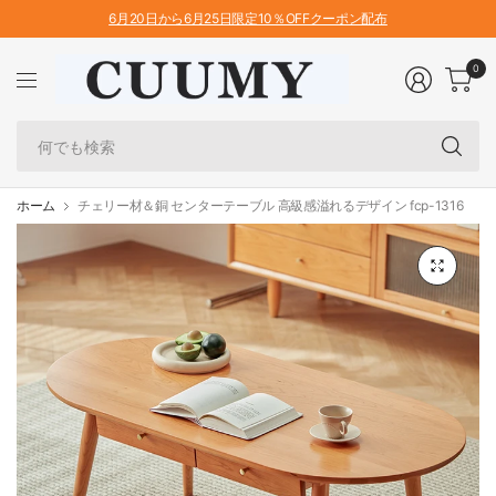
6月20日から6月25日限定10％OFFクーポン配布
0
何
で
も
検
ホーム
チェリー材＆銅 センターテーブル 高級感溢れるデザイン fcp-1316
索