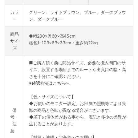
カラ
グリーン、ライトブラウン、ブルー、ダークブラウ
ー
ン、ダークブルー
商品
●幅200×奥60×高45cm
サイ
梱包1: 103×63×33cm・重さ約22kg
ズ
■ご購入頂く前に商品サイズ、必要な搬入間口のサ
イズ、設置する場所までのルートや出入口の幅・高
さを十分にご確認ください。
※確認方法はこちらへ
【色・サイズについて】
◆お使いのモニター設定、お部屋の照明等により実
備
際の商品と色味が異なる場合がございます。
考・
◆若干の個体差がある事から、表記と多少の差異が
注
生じることがあります。
意
【離島・沖縄・北海道へのお届け】