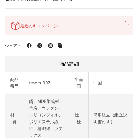
最近のキャンペーン
シェア：
商品詳細
商品
生産
fcsnm-907
中国
番号
国
鋼、MDF集成材、
竹炭、ウレタン、
材
シリコンフィル、
仕
簡単組立（組立説
質
ポリエステル繊
様
明書付き）
維、椰纖絲、ラテ
ックス