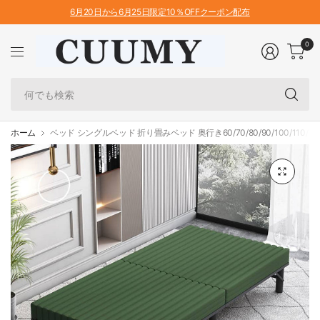
6月20日から6月25日限定10％OFFクーポン配布
0
何
で
も
検
ホーム
ベッド シングルベッド 折り畳みベッド 奥行き60/70/80/90/100/110/120
索