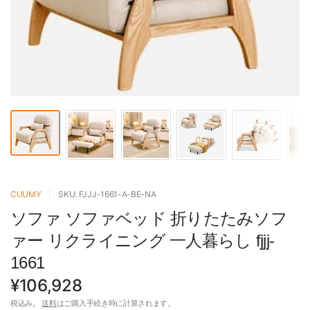
CUUMY
SKU: FJJJ-1661-A-BE-NA
ソファ ソファベッド 折りたたみソフ
ァー リクライニング 一人暮らし fjjj-
1661
¥106,928
税込み。
送料
はご購入手続き時に計算されます。