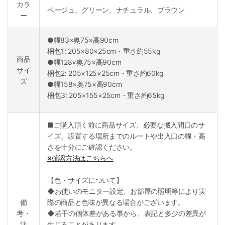
カラ
ベージュ、グリーン、ナチュラル、ブラウン
ー
●幅83×奥75×高90cm
梱包1: 205×80×25cm・重さ約55kg
商品
●幅128×奥75×高90cm
サイ
梱包2: 205×125×25cm・重さ約60kg
ズ
●幅158×奥75×高90cm
梱包3: 205×155×25cm・重さ約65kg
■ご購入頂く前に商品サイズ、必要な搬入間口のサ
イズ、設置する場所までのルートや出入口の幅・高
さを十分にご確認ください。
※確認方法はこちらへ
【色・サイズについて】
◆お使いのモニター設定、お部屋の照明等により実
備
際の商品と色味が異なる場合がございます。
考・
◆若干の個体差がある事から、表記と多少の差異が
注
生じることがあります。