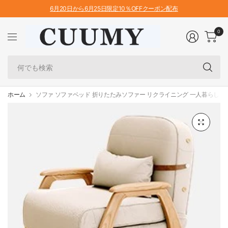
6月20日から6月25日限定10％OFFクーポン配布
0
何
で
も
検
ホーム
ソファ ソファベッド 折りたたみソファー リクライニング 一人暮らし fjjj-
索