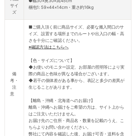
●幅30×奥30×高45cm
サイ
梱包1: 59×44×14cm・重さ約16kg
ズ
■ご購入頂く前に商品サイズ、必要な搬入間口のサ
イズ、設置する場所までのルートや出入口の幅・高
さを十分にご確認ください。
※確認方法はこちらへ
【色・サイズについて】
◆お使いのモニター設定、お部屋の照明等により実
備
際の商品と色味が異なる場合がございます。
考・
◆若干の個体差がある事から、表記と多少の差異が
注
生じることがあります。
意
【離島・沖縄・北海道へのお届け】
離島・沖縄へお届けをご希望の方は、サイト上から
はご注文いただけません。
お届け先のご住所・商品名・数量を記載のうえ、こ
ちらよりお問い合わせください。
弊社にて内容を確認した後、お届け可否・送料を含