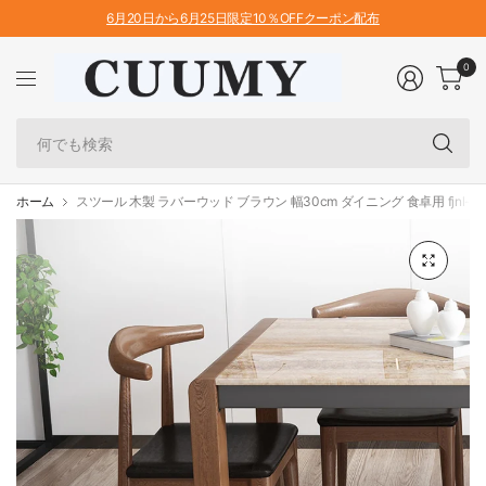
6月20日から6月25日限定10％OFFクーポン配布
0
何
で
も
検
ホーム
スツール 木製 ラバーウッド ブラウン 幅30cm ダイニング 食卓用 fjnl-15
索