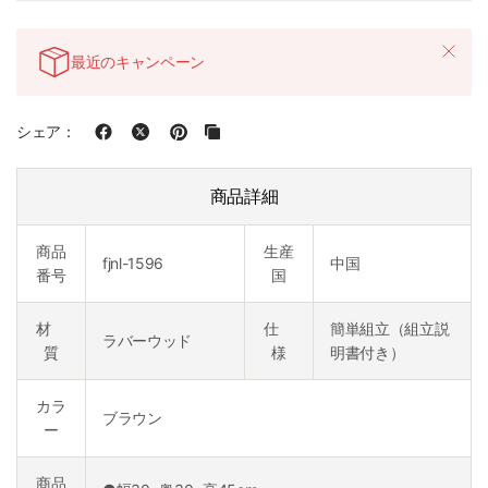
最近のキャンペーン
シェア：
商品詳細
商品
生産
fjnl-1596
中国
番号
国
材
仕
簡単組立（組立説
ラバーウッド
質
様
明書付き）
カラ
ブラウン
ー
商品