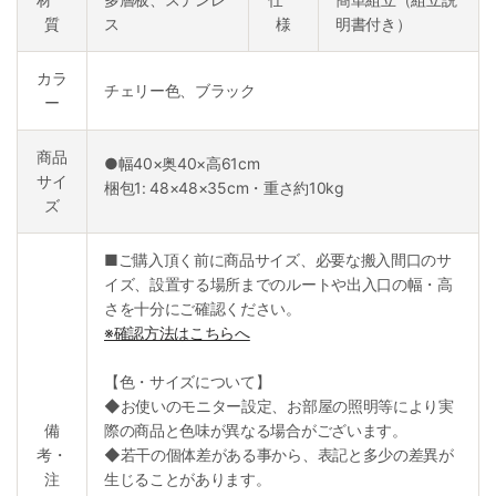
質
ス
様
明書付き）
カラ
チェリー色、ブラック
ー
商品
●幅40×奥40×高61cm
サイ
梱包1: 48×48×35cm・重さ約10kg
ズ
■ご購入頂く前に商品サイズ、必要な搬入間口のサ
イズ、設置する場所までのルートや出入口の幅・高
さを十分にご確認ください。
※確認方法はこちらへ
【色・サイズについて】
◆お使いのモニター設定、お部屋の照明等により実
備
際の商品と色味が異なる場合がございます。
考・
◆若干の個体差がある事から、表記と多少の差異が
注
生じることがあります。