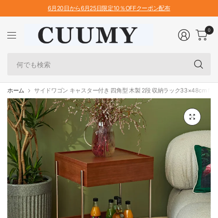
6月20日から6月25日限定10％OFFクーポン配布
0
何
で
も
検
ホーム
サイドワゴン キャスター付き 四角型 木製 2段 収納ラック33×48cm fmy-
索