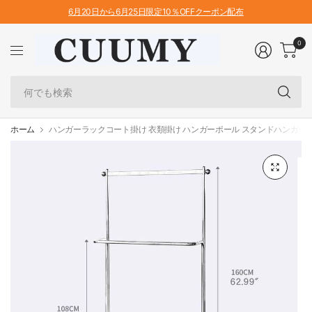
6月20日から6月25日限定10％OFFクーポン配布
0
何
で
も
検
ホーム
ハンガーラックコート掛け 衣類掛け ハンガーポール スタンドハンガー 玄関収
索