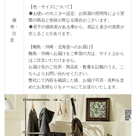
【色・サイズについて】
◆お使いのモニター設定、お部屋の照明等により実
備
際の商品と色味が異なる場合がございます。
考・
◆若干の個体差がある事から、表記と多少の差異が
注
生じることがあります。
意
【離島・沖縄・北海道へのお届け】
離島・沖縄へお届けをご希望の方は、サイト上から
はご注文いただけません。
お届け先のご住所・商品名・数量を記載のうえ、こ
ちらよりお問い合わせください。
弊社にて内容を確認した後、お届け可否・送料を含
めたお見積もりをメールにてお送りいたします。