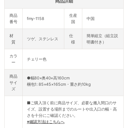
商品詳細
商品
生産
fmy-1158
中国
番号
国
材
仕
簡単組立（組立説
ツゲ、ステンレス
質
様
明書付き）
カラ
チェリー色
ー
商品
●幅80×奥40×高160cm
サイ
梱包1: 85×45×165cm・重さ約10kg
ズ
■ご購入頂く前に商品サイズ、必要な搬入間口のサ
イズ、設置する場所までのルートや出入口の幅・高
さを十分にご確認ください。
※確認方法はこちらへ