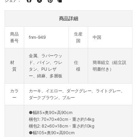
シェア：
商品詳細
商品
生産
fnm-949
中国
番号
国
金属、ラバーウッ
材
ド、パイン、ウレ
仕
簡単組立（組立説
質
タン、PU レザ
様
明書付き）
ー、綿麻、多層板
カラ
カーキ、イエロー、ダークグレー、ライトグレー、
ー
ダークブラウン、ブルー
●幅85×奥90×高90cm
梱包1: 70×70×40cm・重さ約14kg
梱包2: 82×60×18cm・重さ約10kg
●幅105×奥90×高90cm