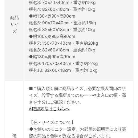
梱包3: 70×70×40cm・重さ約15kg
梱包4: 82×60×18cm・重さ約10kg
●幅130×奥90×高90cm
商品
梱包5: 90×70×40cm・重さ約16kg
サイ
梱包6: 82×60×18cm・重さ約10kg
ズ
●幅160×奥90×高90cm
梱包7: 150×70×40cm・重さ約20kg
梱包8: 82×60×18cm・重さ約10kg
●幅180×奥90×高90cm
梱包9: 170×70×40cm・重さ約22kg
梱包10: 82×60×18cm・重さ約10kg
■ご購入頂く前に商品サイズ、必要な搬入間口のサ
イズ、設置する場所までのルートや出入口の幅・高
さを十分にご確認ください。
※確認方法はこちらへ
【色・サイズについて】
◆お使いのモニター設定、お部屋の照明等により実
備
際の商品と色味が異なる場合がございます。