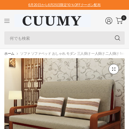
6月20日から6月25日限定10％OFFクーポン配布
0
何
で
も
検
ホーム
ソファ ソファベッド おしゃれ モダン 三人掛け 一人掛け 二人掛け fnm-9
索