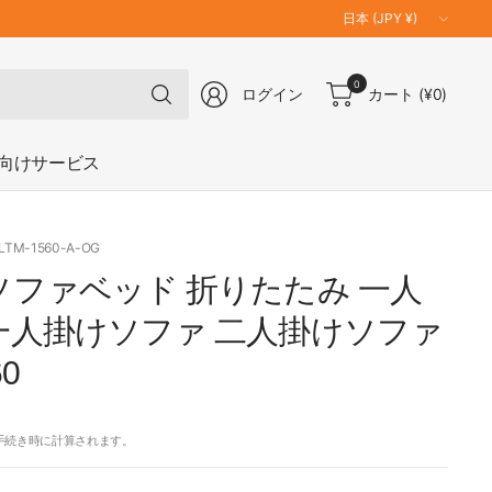
国
／
地
何
0
域
ログイン
カート
(¥0)
で
を
も
更
検
向けサービス
新
索
OLTM-1560-A-OG
ソファベッド 折りたたみ 一人
一人掛けソファ 二人掛けソファ
60
手続き時に計算されます。