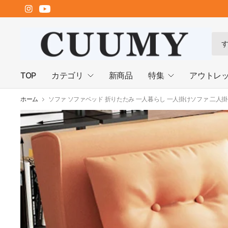
何
で
も
検
TOP
カテゴリ
新商品
特集
アウトレ
索
ホーム
ソファ ソファベッド 折りたたみ 一人暮らし 一人掛けソファ 二人掛けソフ