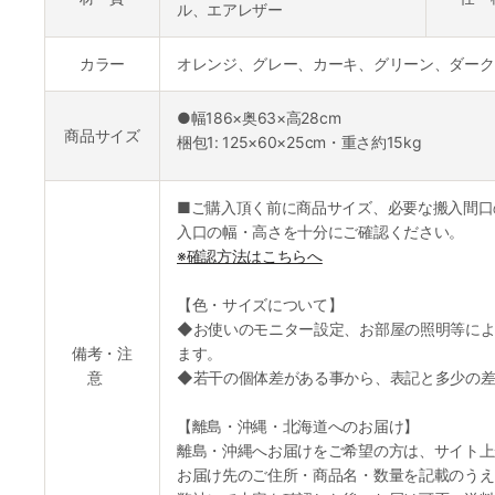
ル、エアレザー
カラー
オレンジ、グレー、カーキ、グリーン、ダーク
●幅186×奥63×高28cm
商品サイズ
梱包1: 125×60×25cm・重さ約15kg
■ご購入頂く前に商品サイズ、必要な搬入間口
入口の幅・高さを十分にご確認ください。
※確認方法はこちらへ
【色・サイズについて】
◆お使いのモニター設定、お部屋の照明等によ
備考・注
ます。
意
◆若干の個体差がある事から、表記と多少の差
【離島・沖縄・北海道へのお届け】
離島・沖縄へお届けをご希望の方は、サイト上
お届け先のご住所・商品名・数量を記載のうえ