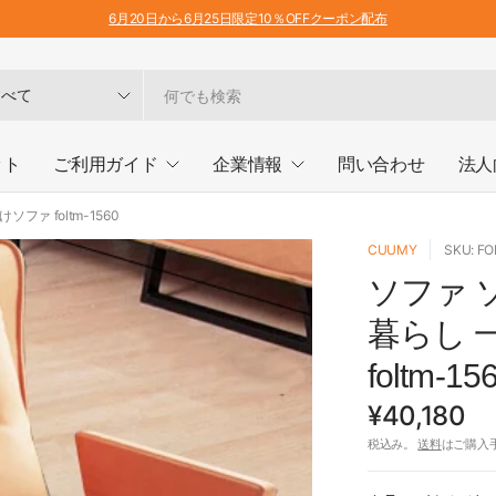
6月20日から6月25日限定10％OFFクーポン配布
ット
ご利用ガイド
企業情報
問い合わせ
法人
ァ foltm-1560
CUUMY
SKU: F
ソファ 
暮らし 
foltm-15
¥40,180
税込み。
送料
はご購入