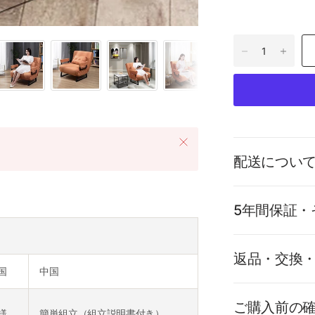
配送につい
5年間保証・
返品・交換
国
中国
ご購入前の
様
簡単組立（組立説明書付き）