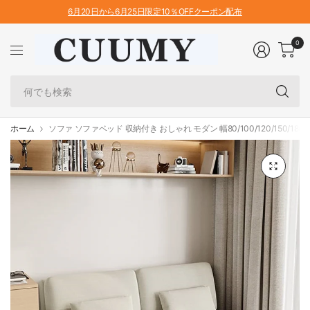
6月20日から6月25日限定10％OFFクーポン配布
0
何
で
も
検
ホーム
ソファ ソファベッド 収納付き おしゃれ モダン 幅80/100/120/150/180cm 
索