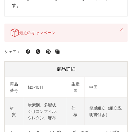
す。
最近のキャンペーン
シェア：
商品詳細
商品
生産
fsx-1011
中国
番号
国
炭素鋼、多層板、
材
仕
簡単組立（組立説
シリコンフィル、
質
様
明書付き）
ウレタン、麻布