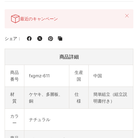
最近のキャンペーン
シェア：
商品詳細
商品
生産
fxgmz-611
中国
番号
国
材
ケヤキ、多層板、
仕
簡単組立（組立説
質
銅
様
明書付き）
カラ
ナチュラル
ー
商品