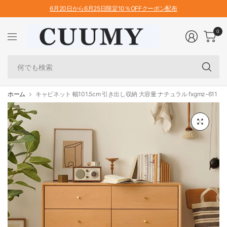
6月20日から6月25日限定10％OFFクーポン配布
0
何
で
も
検
ホーム
キャビネット 幅101.5cm 引き出し収納 大容量 ナチュラル fxgmz-611
索