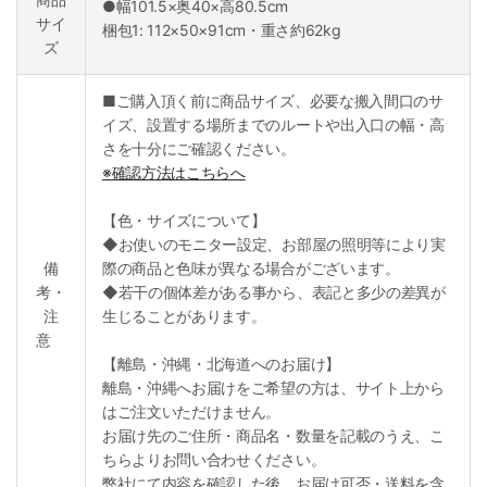
●幅101.5×奥40×高80.5cm
サイ
梱包1: 112×50×91cm・重さ約62kg
ズ
■ご購入頂く前に商品サイズ、必要な搬入間口のサ
イズ、設置する場所までのルートや出入口の幅・高
さを十分にご確認ください。
※確認方法はこちらへ
【色・サイズについて】
◆お使いのモニター設定、お部屋の照明等により実
備
際の商品と色味が異なる場合がございます。
考・
◆若干の個体差がある事から、表記と多少の差異が
注
生じることがあります。
意
【離島・沖縄・北海道へのお届け】
離島・沖縄へお届けをご希望の方は、サイト上から
はご注文いただけません。
お届け先のご住所・商品名・数量を記載のうえ、こ
ちらよりお問い合わせください。
弊社にて内容を確認した後、お届け可否・送料を含