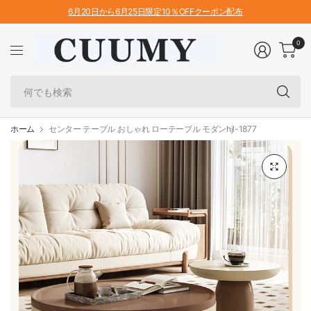
6月20日から6月25日限定10％OFFクーポン配布
0
何
で
も
検
ホーム
センター テーブル おしゃれ ローテーブル モダンhjl-1877
索