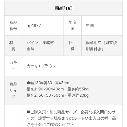
商品詳細
商品
生産
hjl-1877
中国
番号
国
材
パイン、集成材、
仕
簡単組立（組立説
質
金属
様
明書付き）
カラ
カーキ+ブラウン
ー
●幅130×奥80×高43cm
商品
梱包1: 90×90×40cm・重さ約55kg
サイ
梱包2: 50×50×50cm・重さ約20kg
ズ
■ご購入頂く前に商品サイズ、必要な搬入間口のサ
イズ、設置する場所までのルートや出入口の幅・高
さを十分にご確認ください。