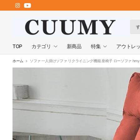
何
で
も
検
TOP
カテゴリ
新商品
特集
アウトレ
索
ホーム
ソファ 一人掛けソファ リクライニング機能 座椅子 ローソファ hmy-