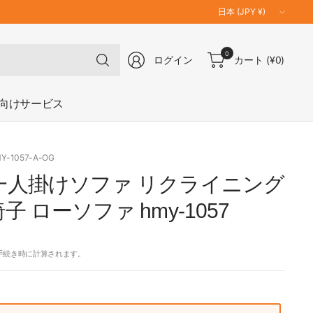
国
／
地
何
0
域
ログイン
カート
(¥0)
で
を
も
更
検
向けサービス
新
索
MY-1057-A-OG
一人掛けソファ リクライニング
子 ローソファ hmy-1057
手続き時に計算されます。