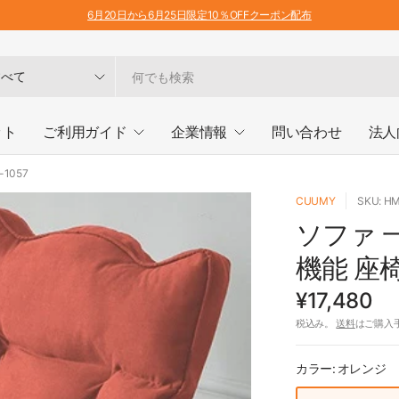
6月20日から6月25日限定10％OFFクーポン配布
ット
ご利用ガイド
企業情報
問い合わせ
法人
1057
CUUMY
SKU: H
ソファ 
機能 座椅
¥17,480
税込み。
送料
はご購入
カラー:
オレンジ