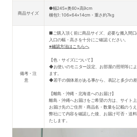
●幅245×奥60×高9cm
商品サイズ
梱包1: 106×64×14cm・重さ約7kg
■ご購入頂く前に商品サイズ、必要な搬入間口
入口の幅・高さを十分にご確認ください。
※確認方法はこちらへ
【色・サイズについて】
◆お使いのモニター設定、お部屋の照明等によ
備考・注
ます。
意
◆若干の個体差がある事から、表記と多少の差
【離島・沖縄・北海道へのお届け】
離島・沖縄へお届けをご希望の方は、サイト上
お届け先のご住所・商品名・数量を記載のうえ
弊社にて内容を確認した後、お届け可否・送料
たします。