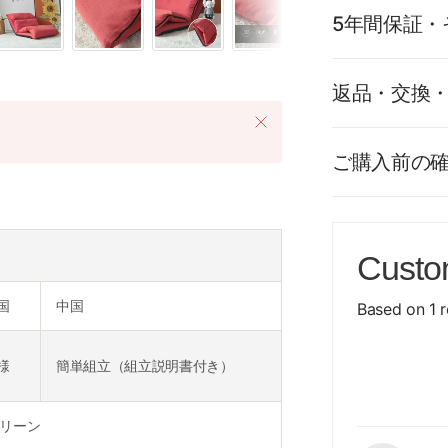
5年間保証・
返品・交換
ご購入前の
Custo
国
中国
Based on 1 
様
簡単組立（組立説明書付き）
リーン