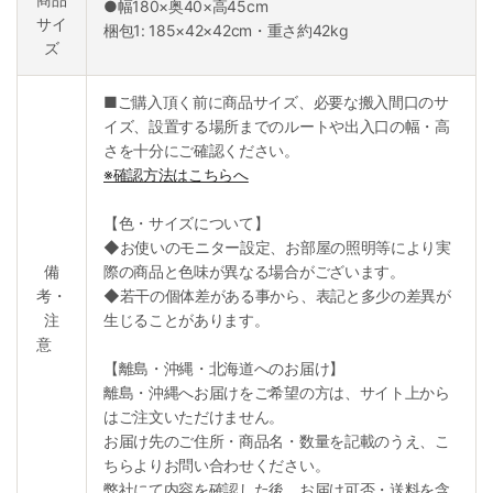
●幅180×奥40×高45cm
サイ
梱包1: 185×42×42cm・重さ約42kg
ズ
■ご購入頂く前に商品サイズ、必要な搬入間口のサ
イズ、設置する場所までのルートや出入口の幅・高
さを十分にご確認ください。
※確認方法はこちらへ
【色・サイズについて】
◆お使いのモニター設定、お部屋の照明等により実
備
際の商品と色味が異なる場合がございます。
考・
◆若干の個体差がある事から、表記と多少の差異が
注
生じることがあります。
意
【離島・沖縄・北海道へのお届け】
離島・沖縄へお届けをご希望の方は、サイト上から
はご注文いただけません。
お届け先のご住所・商品名・数量を記載のうえ、こ
ちらよりお問い合わせください。
弊社にて内容を確認した後、お届け可否・送料を含