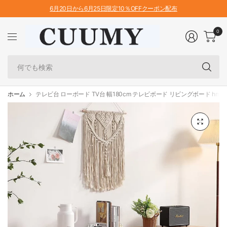
6月20日から6月25日限定10％OFFクーポン配布
0
何
で
も
検
ホーム
テレビ台 ローボード TV台 幅180cm テレビボード リビングボード hmzj-
索