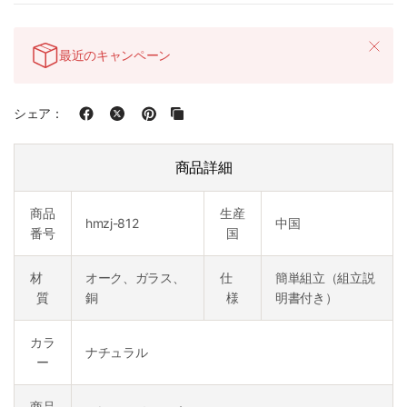
最近のキャンペーン
シェア：
商品詳細
商品
生産
hmzj-812
中国
番号
国
材
オーク、ガラス、
仕
簡単組立（組立説
質
銅
様
明書付き）
カラ
ナチュラル
ー
商品