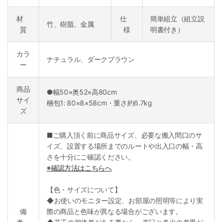
材
仕
簡単組立（組立説
竹、樹脂、金属
質
様
明書付き）
カラ
ナチュラル、ダークブラウン
ー
商品
●幅50×奥52×高80cm
サイ
梱包1: 80×8×58cm・重さ約6.7kg
ズ
■ご購入頂く前に商品サイズ、必要な搬入間口のサ
イズ、設置する場所までのルートや出入口の幅・高
さを十分にご確認ください。
※確認方法はこちらへ
【色・サイズについて】
◆お使いのモニター設定、お部屋の照明等により実
備
際の商品と色味が異なる場合がございます。