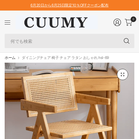
6月20日から6月25日限定10％OFFクーポン配布
0
何
で
も
検
ホーム
ダイニングチェア 椅子 チェア ラタン おしゃれ hsl-69
索