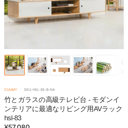
CUUMY
SKU: HSL-83-B-NA
竹とガラスの高級テレビ台 - モダンイ
ンテリアに最適なリビング用AVラック
hsl-83
¥57,080