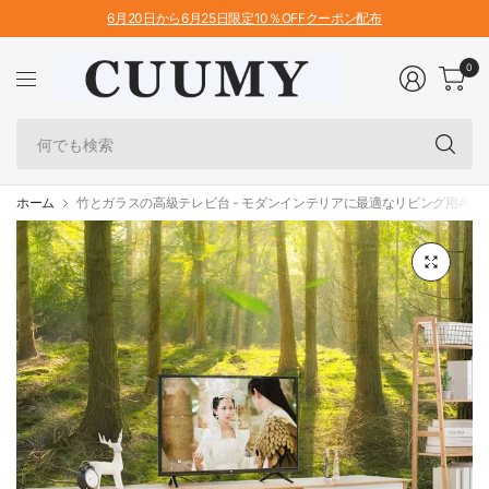
6月20日から6月25日限定10％OFFクーポン配布
0
何
で
も
検
ホーム
竹とガラスの高級テレビ台 - モダンインテリアに最適なリビング用AVラック 
索