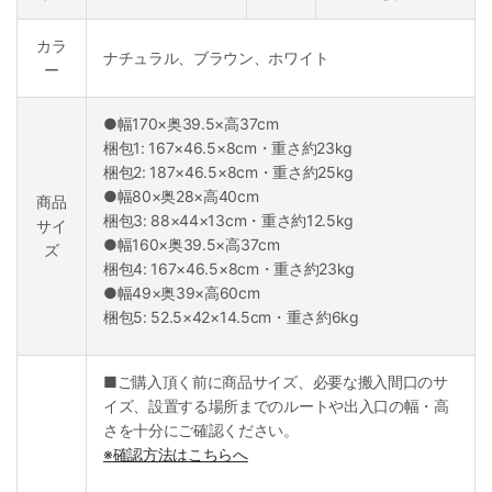
カラ
ナチュラル、ブラウン、ホワイト
ー
●幅170×奥39.5×高37cm
梱包1: 167×46.5×8cm・重さ約23kg
梱包2: 187×46.5×8cm・重さ約25kg
●幅80×奥28×高40cm
商品
梱包3: 88×44×13cm・重さ約12.5kg
サイ
●幅160×奥39.5×高37cm
ズ
梱包4: 167×46.5×8cm・重さ約23kg
●幅49×奥39×高60cm
梱包5: 52.5×42×14.5cm・重さ約6kg
■ご購入頂く前に商品サイズ、必要な搬入間口のサ
イズ、設置する場所までのルートや出入口の幅・高
さを十分にご確認ください。
※確認方法はこちらへ