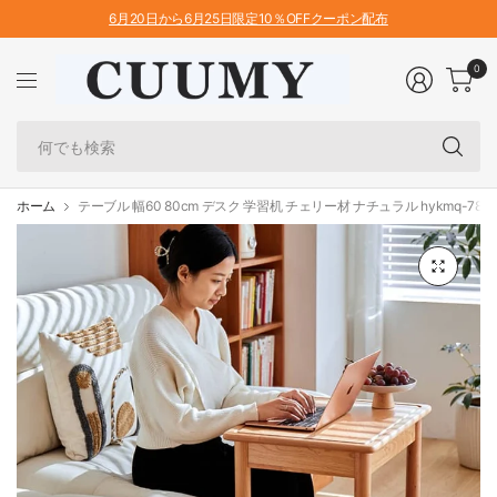
6月20日から6月25日限定10％OFFクーポン配布
0
何
で
も
検
ホーム
テーブル 幅60 80cm デスク 学習机 チェリー材 ナチュラル hykmq-785
索