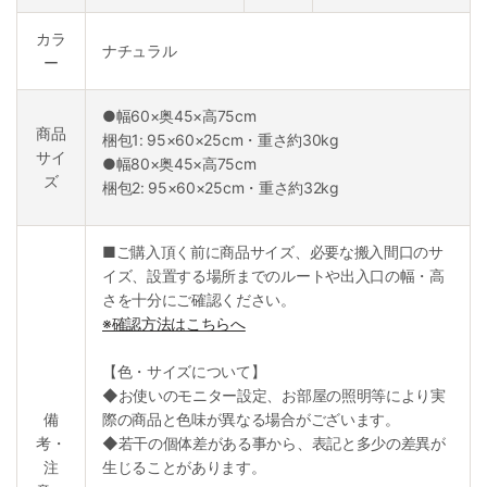
カラ
ナチュラル
ー
●幅60×奥45×高75cm
商品
梱包1: 95×60×25cm・重さ約30kg
サイ
●幅80×奥45×高75cm
ズ
梱包2: 95×60×25cm・重さ約32kg
■ご購入頂く前に商品サイズ、必要な搬入間口のサ
イズ、設置する場所までのルートや出入口の幅・高
さを十分にご確認ください。
※確認方法はこちらへ
【色・サイズについて】
◆お使いのモニター設定、お部屋の照明等により実
備
際の商品と色味が異なる場合がございます。
考・
◆若干の個体差がある事から、表記と多少の差異が
注
生じることがあります。