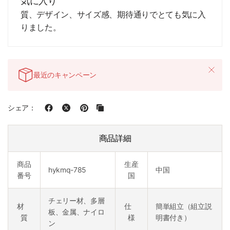
気に入り
質、デザイン、サイズ感、期待通りでとても気に入
りました。
最近のキャンペーン
シェア：
商品詳細
商品
生産
hykmq-785
中国
番号
国
チェリー材、多層
材
仕
簡単組立（組立説
板、金属、ナイロ
質
様
明書付き）
ン