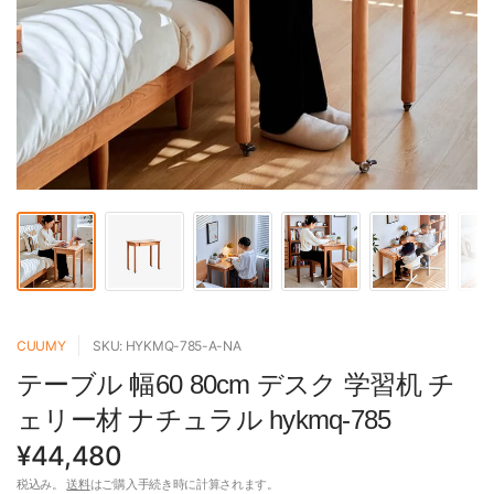
CUUMY
SKU: HYKMQ-785-A-NA
テーブル 幅60 80cm デスク 学習机 チ
ェリー材 ナチュラル hykmq-785
¥44,480
税込み。
送料
はご購入手続き時に計算されます。