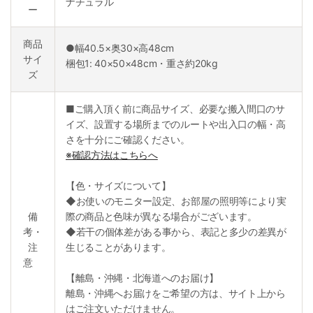
ナチュラル
ー
商品
●幅40.5×奥30×高48cm
サイ
梱包1: 40×50×48cm・重さ約20kg
ズ
■ご購入頂く前に商品サイズ、必要な搬入間口のサ
イズ、設置する場所までのルートや出入口の幅・高
さを十分にご確認ください。
※確認方法はこちらへ
【色・サイズについて】
◆お使いのモニター設定、お部屋の照明等により実
備
際の商品と色味が異なる場合がございます。
考・
◆若干の個体差がある事から、表記と多少の差異が
注
生じることがあります。
意
【離島・沖縄・北海道へのお届け】
離島・沖縄へお届けをご希望の方は、サイト上から
はご注文いただけません。