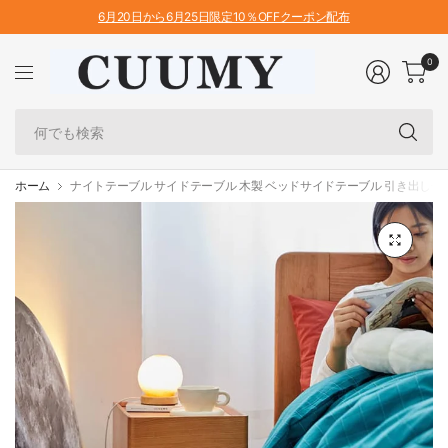
6月20日から6月25日限定10％OFFクーポン配布
0
何
で
も
検
ホーム
ナイトテーブル サイドテーブル 木製 ベッドサイドテーブル 引き出し付き 幅40
索