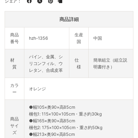
シェア：
商品詳細
商品
生産
hzh-1356
中国
番号
国
パイン、金属、シ
材
仕
簡単組立（組立説
リコンフィル、ウ
質
様
明書付き）
レタン、合成皮革
カラ
オレンジ
ー
●幅105×奥90×高85cm
梱包1: 115×100×105cm・重さ約30kg
商品
●幅165×奥90×高85cm
サイ
梱包2: 175×100×105cm・重さ約50kg
ズ
●幅213×奥90×高85cm