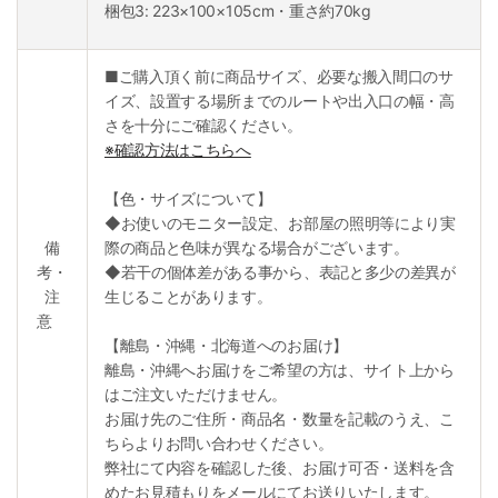
梱包3: 223×100×105cm・重さ約70kg
■ご購入頂く前に商品サイズ、必要な搬入間口のサ
イズ、設置する場所までのルートや出入口の幅・高
さを十分にご確認ください。
※確認方法はこちらへ
【色・サイズについて】
◆お使いのモニター設定、お部屋の照明等により実
備
際の商品と色味が異なる場合がございます。
考・
◆若干の個体差がある事から、表記と多少の差異が
注
生じることがあります。
意
【離島・沖縄・北海道へのお届け】
離島・沖縄へお届けをご希望の方は、サイト上から
はご注文いただけません。
お届け先のご住所・商品名・数量を記載のうえ、こ
ちらよりお問い合わせください。
弊社にて内容を確認した後、お届け可否・送料を含
めたお見積もりをメールにてお送りいたします。