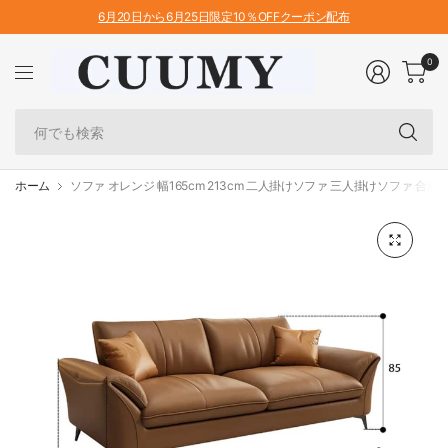
6月20日から6月25日限定10％OFFクーポン配布
0
何
で
も
検
ホーム
ソファ オレンジ 幅165cm 213cm 二人掛けソファ 三人掛けソファ 合成革 
索