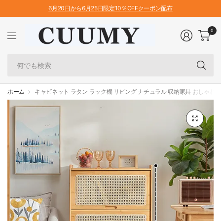
6月20日から6月25日限定10％OFFクーポン配布
0
何
で
も
検
ホーム
キャビネット ラタン ラック棚 リビング ナチュラル 収納家具 おしゃれ 大容
索