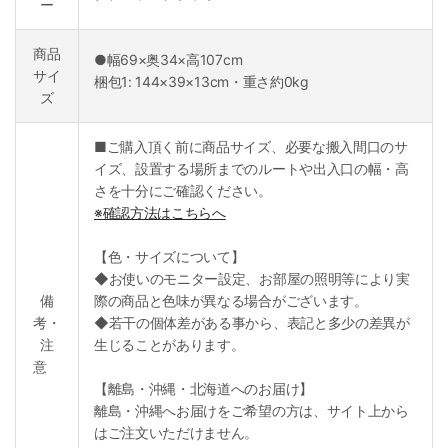
ー
商品
●幅69×奥34×高107cm
サイ
梱包1: 144×39×13cm・重さ約0kg
ズ
■ご購入頂く前に商品サイズ、必要な搬入間口のサ
イズ、設置する場所までのルートや出入口の幅・高
さを十分にご確認ください。
※確認方法はこちらへ
【色・サイズについて】
◆お使いのモニター設定、お部屋の照明等により実
備
際の商品と色味が異なる場合がございます。
考・
◆若干の個体差がある事から、表記と多少の差異が
注
生じることがあります。
意
【離島・沖縄・北海道へのお届け】
離島・沖縄へお届けをご希望の方は、サイト上から
はご注文いただけません。