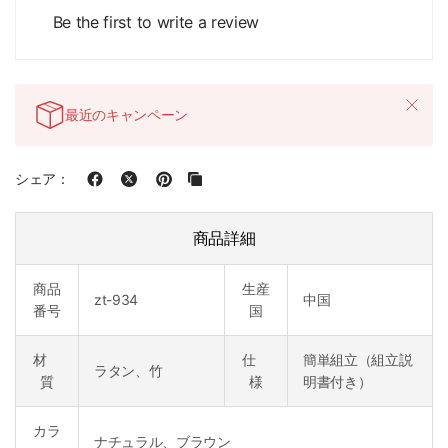
Be the first to write a review
最近のキャンペーン
シェア：
商品詳細
商品
生産
zt-934
中国
番号
国
材
仕
簡単組立（組立説
ラタン、竹
質
様
明書付き）
カラ
ナチュラル、ブラウン