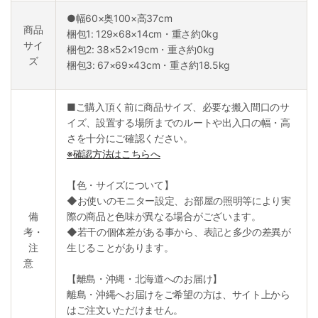
●幅60×奥100×高37cm
商品
梱包1: 129×68×14cm・重さ約0kg
サイ
梱包2: 38×52×19cm・重さ約0kg
ズ
梱包3: 67×69×43cm・重さ約18.5kg
■ご購入頂く前に商品サイズ、必要な搬入間口のサ
イズ、設置する場所までのルートや出入口の幅・高
さを十分にご確認ください。
※確認方法はこちらへ
【色・サイズについて】
◆お使いのモニター設定、お部屋の照明等により実
備
際の商品と色味が異なる場合がございます。
考・
◆若干の個体差がある事から、表記と多少の差異が
注
生じることがあります。
意
【離島・沖縄・北海道へのお届け】
離島・沖縄へお届けをご希望の方は、サイト上から
はご注文いただけません。