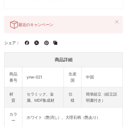
最近のキャンペーン
シェア：
商品詳細
商品
生産
ynw-021
中国
番号
国
材
セラミック、金
仕
簡単組立（組立説
質
属、MDF集成材
様
明書付き）
カラ
ホワイト（艶消し）、大理石柄（艶あり）
ー