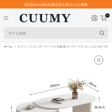
6月20日から6月25日限定10％OFFクーポン配布
0
何
で
も
検
ホーム
セラミック センターテーブル 高級感 ローテーブル おしゃれ ynw-021
索