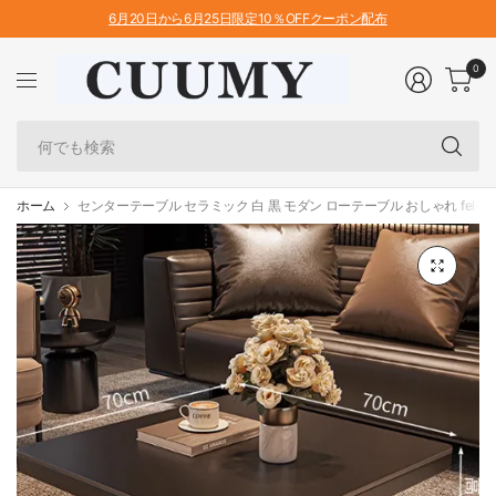
6月20日から6月25日限定10％OFFクーポン配布
0
何
で
も
検
ホーム
センターテーブル セラミック 白 黒 モダン ローテーブル おしゃれ fel-30
索