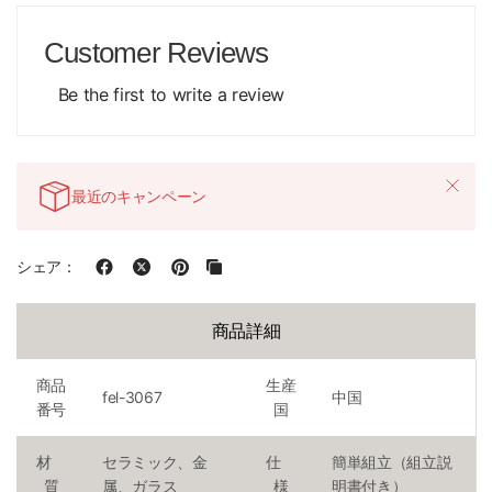
Customer Reviews
Be the first to write a review
最近のキャンペーン
シェア：
商品詳細
商品
生産
fel-3067
中国
番号
国
材
セラミック、金
仕
簡単組立（組立説
質
属、ガラス
様
明書付き）