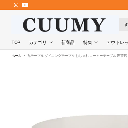
何
で
も
検
TOP
カテゴリ
新商品
特集
アウトレ
索
ホーム
丸テーブル ダイニングテーブル おしゃれ コーヒーテーブル 喫茶店 おし