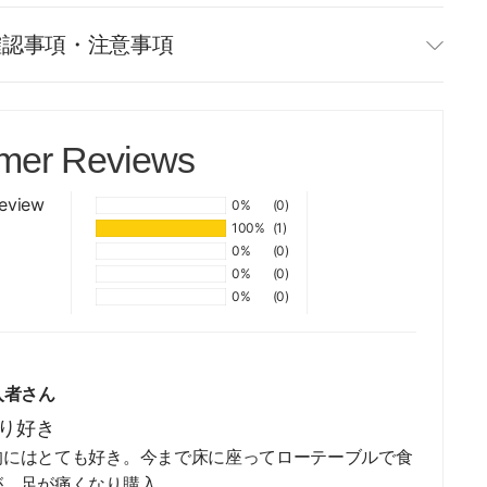
確認事項・注意事項
mer Reviews
review
0%
(0)
100%
(1)
0%
(0)
0%
(0)
0%
(0)
入者さん
り好き
的にはとても好き。今まで床に座ってローテーブルで食
が、足が痛くなり購入。