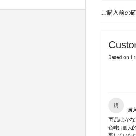
ご購入前の
Custo
Based on 1 
購
購
商品はかな
色味は個人
事していた