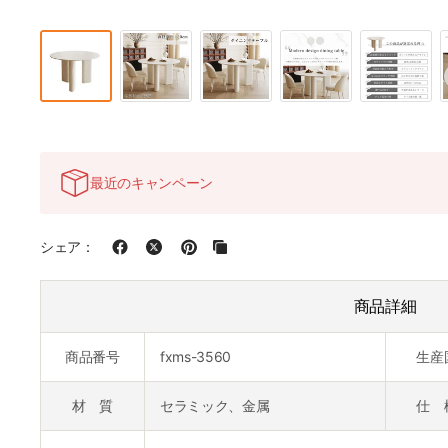
最近のキャンペーン
シェア：
商品詳細
商品番号
fxms-3560
生産
材 質
セラミック、金属
仕 