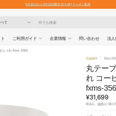
6月20日から6月25日限定10％OFFクーポン配布
ット
ご利用ガイド
企業情報
問い合わせ
法人
ゃれ fxms-3560
CUUMY
SKU: F
丸テーブ
れ コー
fxms-35
¥31,699
税込み。
送料
はご購入