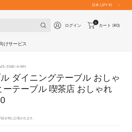
国
／
地
何
0
域
ログイン
カート
(¥0)
で
を
も
更
検
向けサービス
新
索
XMS-3560-A-WH
ル ダイニングテーブル おしゃ
ヒーテーブル 喫茶店 おしゃれ
60
手続き時に計算されます。