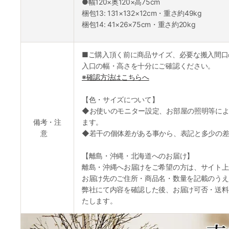
●幅120×奥120×高75cm
梱包13: 131×132×12cm・重さ約49kg
梱包14: 41×26×75cm・重さ約20kg
■ご購入頂く前に商品サイズ、必要な搬入間口
入口の幅・高さを十分にご確認ください。
※確認方法はこちらへ
【色・サイズについて】
◆お使いのモニター設定、お部屋の照明等によ
備考・注
ます。
意
◆若干の個体差がある事から、表記と多少の差
【離島・沖縄・北海道へのお届け】
離島・沖縄へお届けをご希望の方は、サイト上
お届け先のご住所・商品名・数量を記載のうえ
弊社にて内容を確認した後、お届け可否・送料
たします。