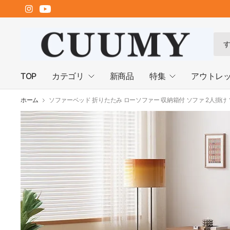
何
で
も
検
TOP
カテゴリ
新商品
特集
アウトレ
索
ホーム
ソファーベッド 折りたたみ ローソファー 収納箱付 ソファ 2人掛け ソ