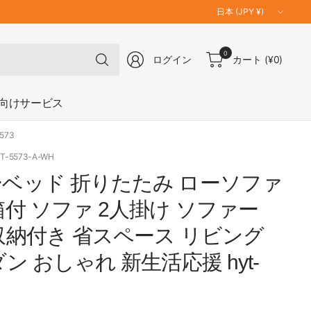
国
／
地
何
0
域
ログイン
カート
(¥0)
で
を
も
更
検
向けサービス
新
索
573
YT-5573-A-WH
ベッド 折りたたみ ローソファ
箱付 ソファ 2人掛け ソファー
収納付き 省スペース リビング
ン おしゃれ 新生活応援 hyt-