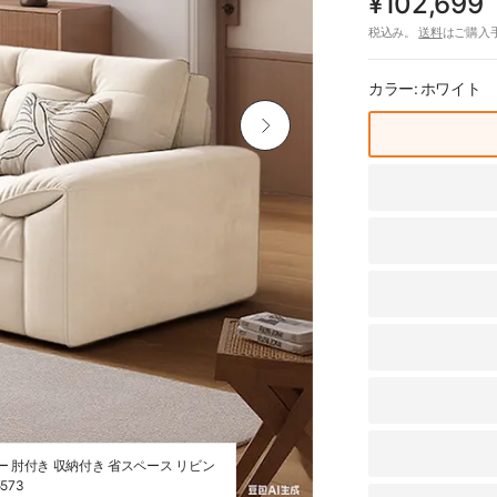
¥102,699
税込み。
送料
はご購入
カラー:
ホワイト
ー 肘付き 収納付き 省スペース リビン
ソファーベッド 折りたたみ 
573