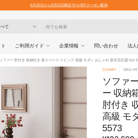
6月20日から6月25日限定10％OFFクーポン配布
ット
ご利用ガイド
企業情報
問い合わせ
法人
ファー 肘付き 収納付き 省スペース リビング 高級 モダン おしゃれ 新生活応援 hyt-5
CUUMY
SKU: H
ソファー
ー 収納
肘付き 
高級 モダ
5573