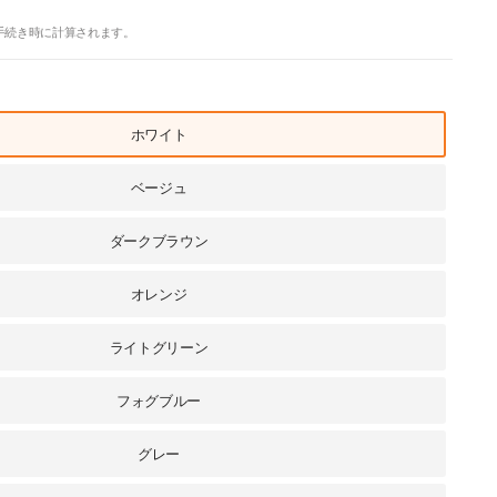
手続き時に計算されます。
ホワイト
ベージュ
ダークブラウン
オレンジ
ライトグリーン
フォグブルー
グレー
ローソファー 収納箱付 ソファ 2人掛け ソファー 肘付き 収納付き 省スペース リビン
グ 高級 モダン おしゃれ 新生活応援 hyt-5573