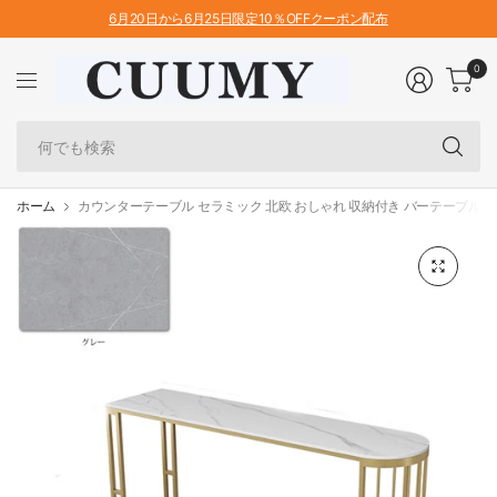
6月20日から6月25日限定10％OFFクーポン配布
0
何
で
も
検
ホーム
カウンターテーブル セラミック 北欧 おしゃれ 収納付き バーテーブル 業務
索