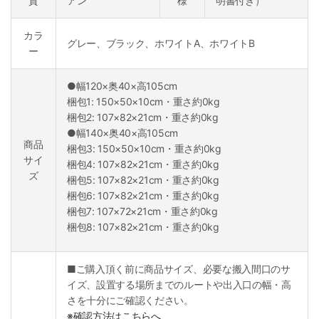
質
アン
様
明書付き）
カラ
グレー、ブラック、ホワイトA、ホワイトB
ー
●幅120×奥40×高105cm
梱包1: 150×50×10cm・重さ約0kg
梱包2: 107×82×21cm・重さ約0kg
●幅140×奥40×高105cm
商品
梱包3: 150×50×10cm・重さ約0kg
サイ
梱包4: 107×82×21cm・重さ約0kg
ズ
梱包5: 107×82×21cm・重さ約0kg
梱包6: 107×82×21cm・重さ約0kg
梱包7: 107×72×21cm・重さ約0kg
梱包8: 107×82×21cm・重さ約0kg
■ご購入頂く前に商品サイズ、必要な搬入間口のサ
イズ、設置する場所までのルートや出入口の幅・高
さを十分にご確認ください。
※確認方法はこちらへ