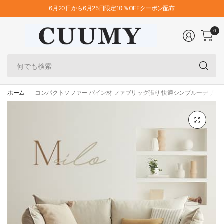
6月20日から6月25日限定10％OFFクーポン配布
0
何
で
も
検
ホーム
コンパクトソファー パイン材 ファブリック張り 快適シンプルーデザイン m
索