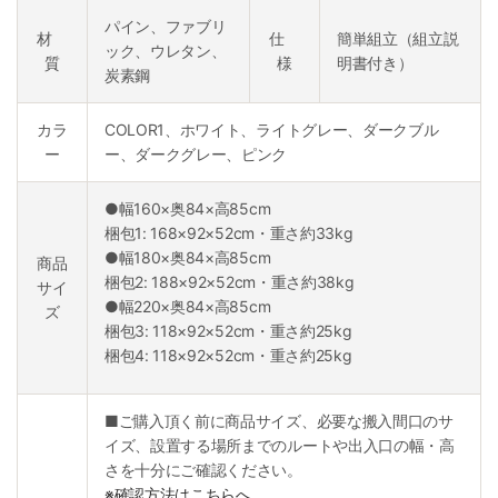
パイン、ファブリ
材
仕
簡単組立（組立説
ック、ウレタン、
質
様
明書付き）
炭素鋼
カラ
COLOR1、ホワイト、ライトグレー、ダークブル
ー
ー、ダークグレー、ピンク
●幅160×奥84×高85cm
梱包1: 168×92×52cm・重さ約33kg
●幅180×奥84×高85cm
商品
梱包2: 188×92×52cm・重さ約38kg
サイ
●幅220×奥84×高85cm
ズ
梱包3: 118×92×52cm・重さ約25kg
梱包4: 118×92×52cm・重さ約25kg
■ご購入頂く前に商品サイズ、必要な搬入間口のサ
イズ、設置する場所までのルートや出入口の幅・高
さを十分にご確認ください。
※確認方法はこちらへ