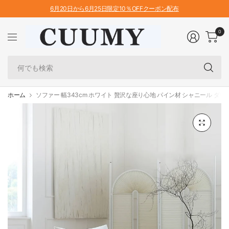
6月20日から6月25日限定10％OFFクーポン配布
0
何
で
も
検
ホーム
ソファー 幅343cm ホワイト 贅沢な座り心地 パイン材 シャニール ダウン 
索