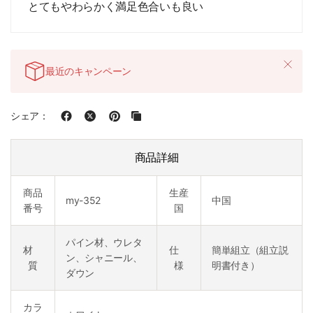
とてもやわらかく満足色合いも良い
最近のキャンペーン
シェア：
商品詳細
商品
生産
my-352
中国
番号
国
パイン材、ウレタ
材
仕
簡単組立（組立説
ン、シャニール、
質
様
明書付き）
ダウン
カラ