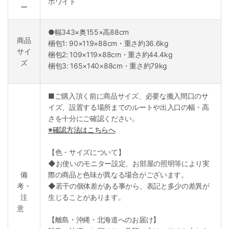
ホワイト
ー
●幅343×奥155×高88cm
商品
梱包1: 90×119×88cm・重さ約36.6kg
サイ
梱包2: 109×119×88cm・重さ約44.4kg
ズ
梱包3: 165×140×88cm・重さ約79kg
■ご購入頂く前に商品サイズ、必要な搬入間口のサ
イズ、設置する場所までのルートや出入口の幅・高
さを十分にご確認ください。
※確認方法はこちらへ
【色・サイズについて】
◆お使いのモニター設定、お部屋の照明等により実
備
際の商品と色味が異なる場合がございます。
考・
◆若干の個体差がある事から、表記と多少の差異が
注
生じることがあります。
意
【離島・沖縄・北海道へのお届け】