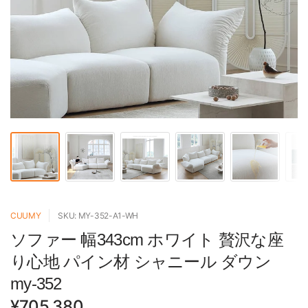
CUUMY
SKU: MY-352-A1-WH
ソファー 幅343cm ホワイト 贅沢な座
り心地 パイン材 シャニール ダウン
my-352
¥705,380