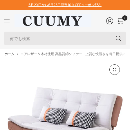
6月20日から6月25日限定10％OFFクーポン配布
0
何
で
も
検
ホーム
エアレザー＆木材使用 高品質綿ソファー - 上質な快適さを毎日提供 qm-
索