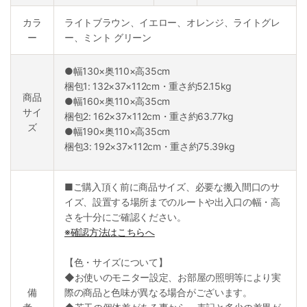
カラ
ライトブラウン、イエロー、オレンジ、ライトグレ
ー
ー、ミント グリーン
●幅130×奥110×高35cm
梱包1: 132×37×112cm・重さ約52.15kg
商品
●幅160×奥110×高35cm
サイ
梱包2: 162×37×112cm・重さ約63.77kg
ズ
●幅190×奥110×高35cm
梱包3: 192×37×112cm・重さ約75.39kg
■ご購入頂く前に商品サイズ、必要な搬入間口のサ
イズ、設置する場所までのルートや出入口の幅・高
さを十分にご確認ください。
※確認方法はこちらへ
【色・サイズについて】
◆お使いのモニター設定、お部屋の照明等により実
備
際の商品と色味が異なる場合がございます。