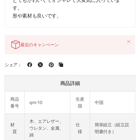
す。
形や素材も良いです。
最近のキャンペーン
シェア：
商品詳細
商品
生産
qm-10
中国
番号
国
木、エアレザー、
材
仕
簡単組立（組立説
ウレタン、金属、
質
様
明書付き）
綿