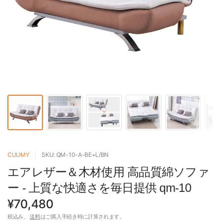
CUUMY
SKU: QM-10-A-BE+L/BN
エアレザー＆木材使用 高品質綿ソファ
ー - 上質な快適さを毎日提供 qm-10
¥70,480
税込み。
送料
はご購入手続き時に計算されます。