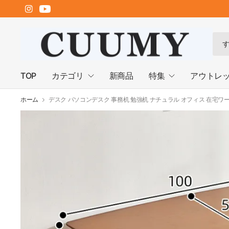
何
で
も
検
TOP
カテゴリ
新商品
特集
アウトレ
索
ホーム
デスク パソコンデスク 事務机 勉強机 ナチュラル オフィス 在宅ワーク