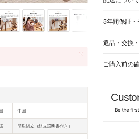
配送につい
5年間保証・
返品・交換
ご購入前の
Custo
Be the firs
国
中国
様
簡単組立（組立説明書付き）