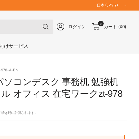
国
／
地
何
0
域
ログイン
カート
(¥0)
で
を
も
更
検
向けサービス
新
索
-978-A-BN
パソコンデスク 事務机 勉強机
ル オフィス 在宅ワークzt-978
手続き時に計算されます。