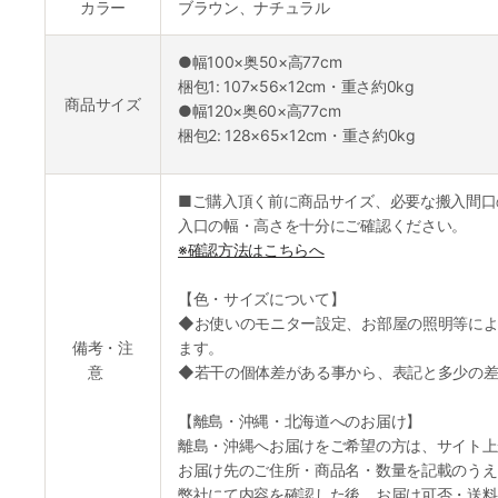
カラー
ブラウン、ナチュラル
●幅100×奥50×高77cm
梱包1: 107×56×12cm・重さ約0kg
商品サイズ
●幅120×奥60×高77cm
梱包2: 128×65×12cm・重さ約0kg
■ご購入頂く前に商品サイズ、必要な搬入間口
入口の幅・高さを十分にご確認ください。
※確認方法はこちらへ
【色・サイズについて】
◆お使いのモニター設定、お部屋の照明等によ
備考・注
ます。
意
◆若干の個体差がある事から、表記と多少の差
【離島・沖縄・北海道へのお届け】
離島・沖縄へお届けをご希望の方は、サイト上
お届け先のご住所・商品名・数量を記載のうえ
弊社にて内容を確認した後、お届け可否・送料