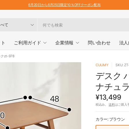
6月20日から6月25日限定10％OFFクーポン配布
ット
ご利用ガイド
企業情報
問い合わせ
法人
zt-978
CUUMY
SKU: ZT
デスク 
ナチュラ
¥13,499
税込み。
送料
はご購入
カラー:
ブラウン