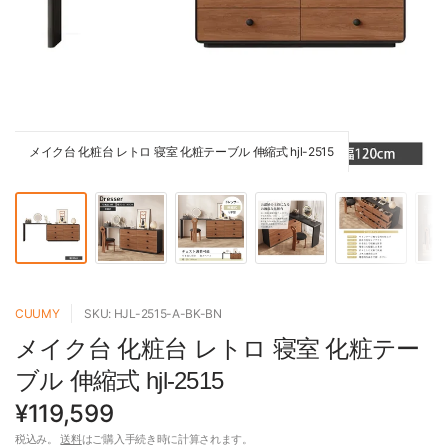
メイク台 化粧台 レトロ 寝室 化粧テーブル 伸縮式 hjl-2515
CUUMY
SKU: HJL-2515-A-BK-BN
メイク台 化粧台 レトロ 寝室 化粧テー
ブル 伸縮式 hjl-2515
¥119,599
税込み。
送料
はご購入手続き時に計算されます。