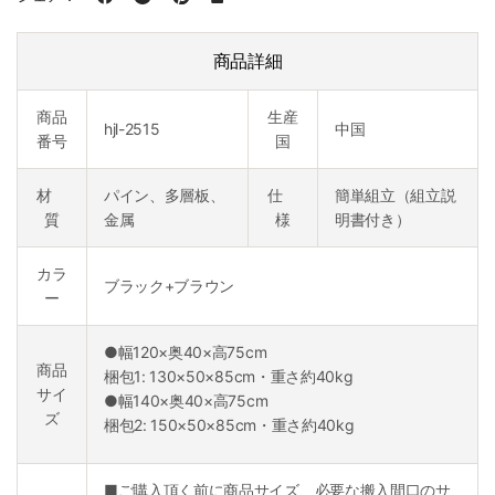
商品詳細
商品
生産
hjl-2515
中国
番号
国
材
パイン、多層板、
仕
簡単組立（組立説
質
金属
様
明書付き）
カラ
ブラック+ブラウン
ー
●幅120×奥40×高75cm
商品
梱包1: 130×50×85cm・重さ約40kg
サイ
●幅140×奥40×高75cm
ズ
梱包2: 150×50×85cm・重さ約40kg
■ご購入頂く前に商品サイズ、必要な搬入間口のサ