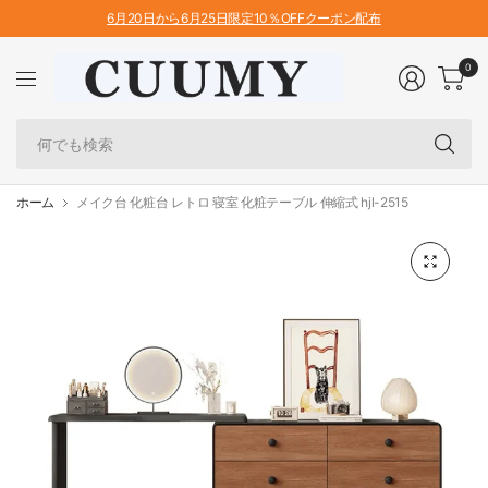
6月20日から6月25日限定10％OFFクーポン配布
0
何
で
も
検
ホーム
メイク台 化粧台 レトロ 寝室 化粧テーブル 伸縮式 hjl-2515
索