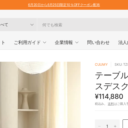
6月20日から6月25日限定10％OFFクーポン配布
ット
ご利用ガイド
企業情報
問い合わせ
法人
CUUMY
SKU: T
テーブル
スデスク t
¥114,880
税込み。
送料
はご購入