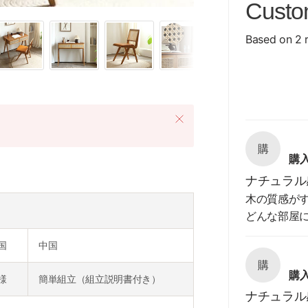
Custo
Based on 2 
購
購
ナチュラル
木の質感が
どんな部屋
国
中国
購
購
様
簡単組立（組立説明書付き）
ナチュラル