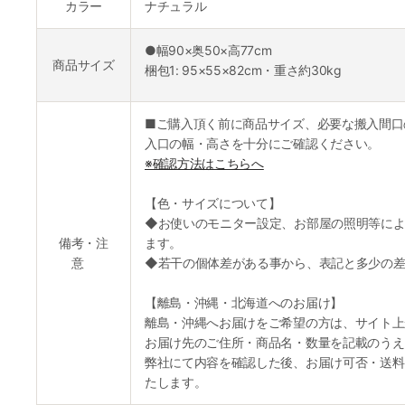
カラー
ナチュラル
●幅90×奥50×高77cm
商品サイズ
梱包1: 95×55×82cm・重さ約30kg
■ご購入頂く前に商品サイズ、必要な搬入間口
入口の幅・高さを十分にご確認ください。
※確認方法はこちらへ
【色・サイズについて】
◆お使いのモニター設定、お部屋の照明等によ
備考・注
ます。
意
◆若干の個体差がある事から、表記と多少の差
【離島・沖縄・北海道へのお届け】
離島・沖縄へお届けをご希望の方は、サイト上
お届け先のご住所・商品名・数量を記載のうえ
弊社にて内容を確認した後、お届け可否・送料
たします。