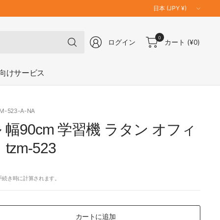
国
／
地
何
0
域
ログイン
カート
(¥0)
で
を
も
更
検
向けサービス
新
索
ZM-523-A-NA
 幅90cm 学習機 ラタン オフィ
zm-523
手続き時に計算されます。
カートに追加