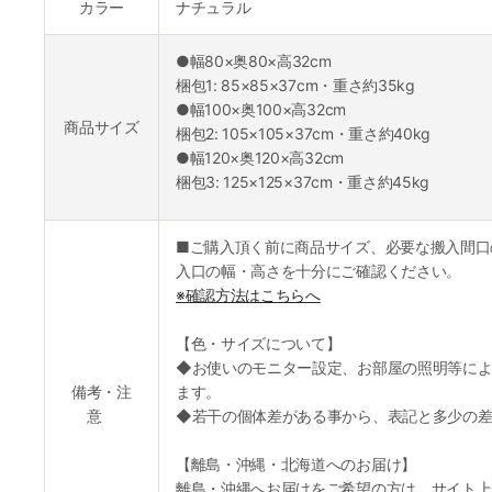
カラー
ナチュラル
●幅80×奥80×高32cm
梱包1: 85×85×37cm・重さ約35kg
●幅100×奥100×高32cm
商品サイズ
梱包2: 105×105×37cm・重さ約40kg
●幅120×奥120×高32cm
梱包3: 125×125×37cm・重さ約45kg
■ご購入頂く前に商品サイズ、必要な搬入間口
入口の幅・高さを十分にご確認ください。
※確認方法はこちらへ
【色・サイズについて】
◆お使いのモニター設定、お部屋の照明等によ
備考・注
ます。
意
◆若干の個体差がある事から、表記と多少の差
【離島・沖縄・北海道へのお届け】
離島・沖縄へお届けをご希望の方は、サイト上