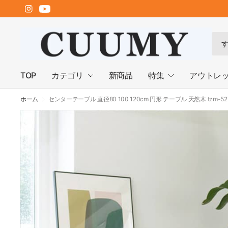
何
で
も
検
TOP
カテゴリ
新商品
特集
アウトレ
索
ホーム
センターテーブル 直径80 100 120cm 円形 テーブル 天然木 tzm-52