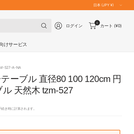
国
／
地
何
0
域
ログイン
カート
(¥0)
で
を
も
更
検
向けサービス
新
索
ZM-527-A-NA
ーブル 直径80 100 120cm 円
ル 天然木 tzm-527
手続き時に計算されます。