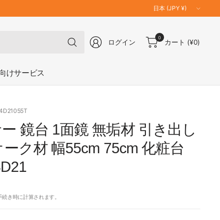
国
／
地
何
0
域
ログイン
カート
(¥0)
で
を
も
更
検
向けサービス
新
索
84D21055T
ー 鏡台 1面鏡 無垢材 引き出し
ーク材 幅55cm 75cm 化粧台
D21
手続き時に計算されます。