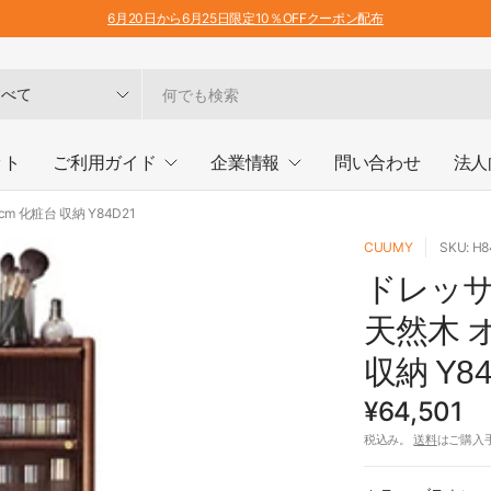
6月20日から6月25日限定10％OFFクーポン配布
ット
ご利用ガイド
企業情報
問い合わせ
法人
m 化粧台 収納 Y84D21
CUUMY
SKU: H
ドレッサ
天然木 オ
収納 Y84
¥64,501
税込み。
送料
はご購入