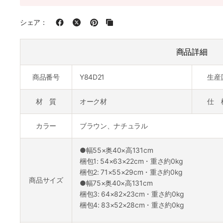
シェア：
商品詳細
商品番号
Y84D21
生産
材 質
オーク材
仕 
カラー
ブラウン、ナチュラル
●幅55×奥40×高131cm
梱包1: 54×63×22cm・重さ約0kg
梱包2: 71×55×29cm・重さ約0kg
商品サイズ
●幅75×奥40×高131cm
梱包3: 64×82×23cm・重さ約0kg
梱包4: 83×52×28cm・重さ約0kg