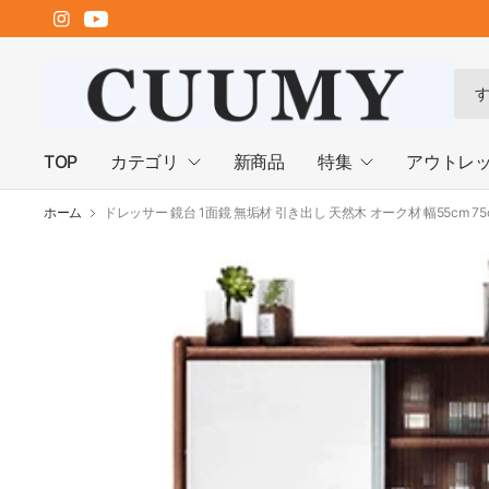
何
で
も
検
TOP
カテゴリ
新商品
特集
アウトレ
索
ホーム
ドレッサー 鏡台 1面鏡 無垢材 引き出し 天然木 オーク材 幅55cm 75c