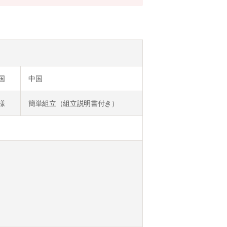
国
中国
様
簡単組立（組立説明書付き）