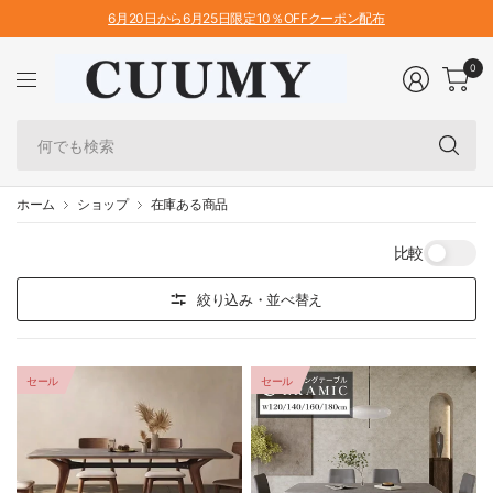
6月20日から6月25日限定10％OFFクーポン配布
0
何
で
も
検
ホーム
ショップ
在庫ある商品
索
比較
絞り込み・並べ替え
セール
セール